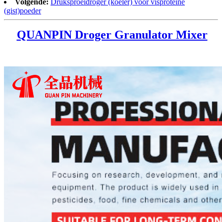
Volgende:
Druksproeidroger (koeler) voor visproteïne
(gist)poeder
QUANPIN Droger Granulator Mixer