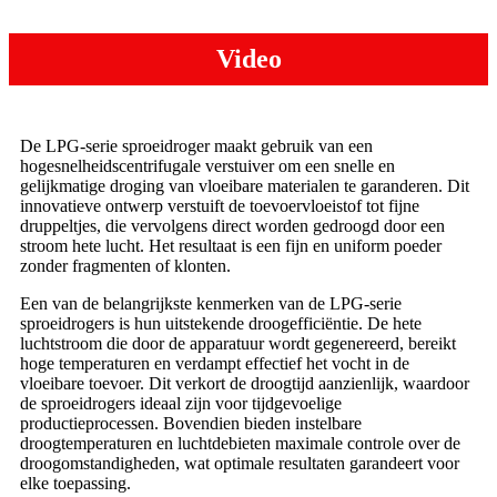
Video
De LPG-serie sproeidroger maakt gebruik van een
hogesnelheidscentrifugale verstuiver om een ​​snelle en
gelijkmatige droging van vloeibare materialen te garanderen. Dit
innovatieve ontwerp verstuift de toevoervloeistof tot fijne
druppeltjes, die vervolgens direct worden gedroogd door een
stroom hete lucht. Het resultaat is een fijn en uniform poeder
zonder fragmenten of klonten.
Een van de belangrijkste kenmerken van de LPG-serie
sproeidrogers is hun uitstekende droogefficiëntie. De hete
luchtstroom die door de apparatuur wordt gegenereerd, bereikt
hoge temperaturen en verdampt effectief het vocht in de
vloeibare toevoer. Dit verkort de droogtijd aanzienlijk, waardoor
de sproeidrogers ideaal zijn voor tijdgevoelige
productieprocessen. Bovendien bieden instelbare
droogtemperaturen en luchtdebieten maximale controle over de
droogomstandigheden, wat optimale resultaten garandeert voor
elke toepassing.