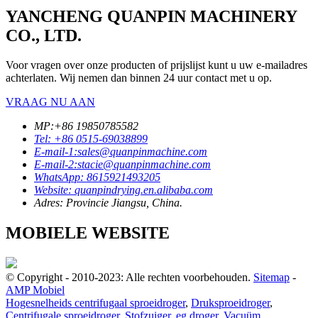
YANCHENG QUANPIN MACHINERY
CO., LTD.
Voor vragen over onze producten of prijslijst kunt u uw e-mailadres
achterlaten. Wij nemen dan binnen 24 uur contact met u op.
VRAAG NU AAN
MP:+86 19850785582
Tel: +86 0515-69038899
E-mail-1:sales@quanpinmachine.com
E-mail-2:stacie@quanpinmachine.com
WhatsApp: 8615921493205
Website: quanpindrying.en.alibaba.com
Adres: Provincie Jiangsu, China.
MOBIELE WEBSITE
© Copyright - 2010-2023: Alle rechten voorbehouden.
Sitemap
-
AMP Mobiel
Hogesnelheids centrifugaal sproeidroger
,
Druksproeidroger
,
Centrifugale sproeidroger
,
Stofzuiger
,
eg droger
,
Vacuüm