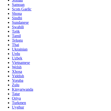
Somali
Samoan
Scots Gaelic
Shona
Sindhi
Sundanese
Swahili
Tajik
Tamil
Telugu
Thai
Ukrainian
Urdu
Uzbek
Vietnamese
Welsh
Xhosa
Yiddish
Yoruba
Zulu
Kinyarwanda
Tatar
Oriya
Turkmen
Uyghur