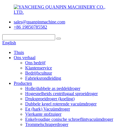
sales@quanpinmachine.com
+86 19850785582
English
Thuis
Ons verhaal
Ons bedrijf
Klantenservice
Bedrijfscultuur
Fabrieksrondleiding
Producten
Holle/dubbele as peddeldroger
Hogesnelheids centrifugaal sproeidroger
Druksproeidroger (koeling)
Dubbele kegel roterende vacuümdroger
Eg (hark) Vacuümdroger
Vierkante stofzuiger
Enkelvoudige conische schroeflintvacuümdroger
Trommelschraperdroger