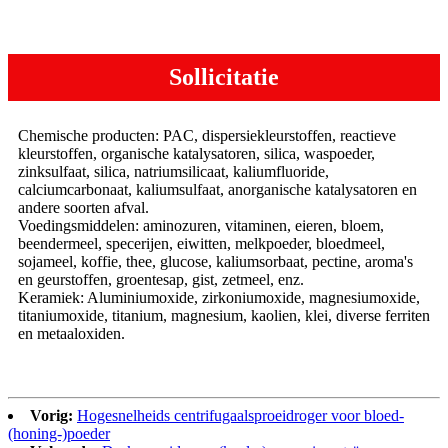
Sollicitatie
Chemische producten: PAC, dispersiekleurstoffen, reactieve
kleurstoffen, organische katalysatoren, silica, waspoeder,
zinksulfaat, silica, natriumsilicaat, kaliumfluoride,
calciumcarbonaat, kaliumsulfaat, anorganische katalysatoren en
andere soorten afval.
Voedingsmiddelen: aminozuren, vitaminen, eieren, bloem,
beendermeel, specerijen, eiwitten, melkpoeder, bloedmeel,
sojameel, koffie, thee, glucose, kaliumsorbaat, pectine, aroma's
en geurstoffen, groentesap, gist, zetmeel, enz.
Keramiek: Aluminiumoxide, zirkoniumoxide, magnesiumoxide,
titaniumoxide, titanium, magnesium, kaolien, klei, diverse ferriten
en metaaloxiden.
Vorig:
Hogesnelheids centrifugaalsproeidroger voor bloed-
(honing-)poeder