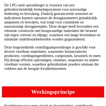
De LPG-serie sproeidroger is voorzien van een
gebruiksvriendelijk besturingssysteem voor eenvoudige
bediening en bewaking. Dankzij geavanceerde sensoren en
indicatoren kunnen operators de droogparameters gemakkelijk
aanpassen en bewaken, wat zorgt voor consistente en
nauwkeurige droogprestaties. Deze droger heeft bovendien een
robuuste constructie met hoogwaardige materialen die bestand
zijn tegen corrosie en slijtage, waardoor een lange levensduur en
minimale onderhoudsbehoeften worden gegarandeerd.
Deze hogesnelheids centrifugaalsproeidroger is geschikt voor
diverse vloeibare materialen, waaronder farmaceutische
producten, voedingsingrediënten, compounds, keramiek en meer.
Hij droogt efficiënt oplossingen, emulsies, suspensies en andere
vloeibare vormen, waardoor gebruiksklare poeders ontstaan ​​die
voldoen aan de hoogste kwaliteitsnormen.
Werkingsprincipe
Spuitdroger voor open circuit en doorstroming, centrifugale