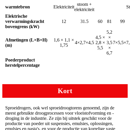
stoom +
warmtebron
Elektriciteit
St
elektriciteit
Elektrische
verwarmingskracht
12
31.5
60
81
99
bovengrens (kW)
5,2
4,5 ×
×
Afmetingen (L×B×H)
1,6 × 1,1 ×
4×2,7×4,5
2,8 ×
3,5
7×5,5×7,
(m)
1,75
5,5
×
6,7
Poederproduct
herstelpercentage
Kort
Sproeidrogers, ook wel sproeidroogtorens genoemd, zijn de
meest gebruikte droogprocessen voor vloeistofvorming en -
droging in de industrie. Ze zijn bij uitstek geschikt voor de
productie van poeder uit suspensies, emulsies, oplossingen,
emulsies en pasta's, en voor de productie van korrelige vaste