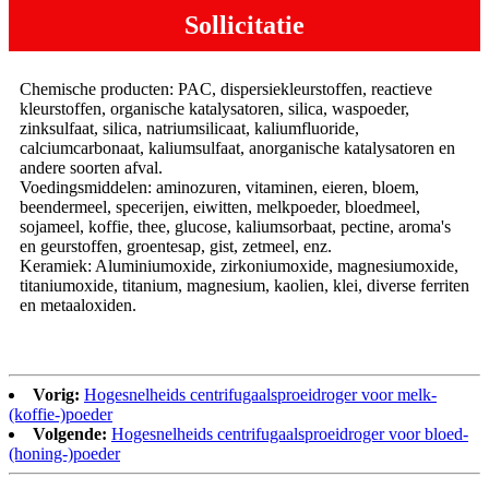
Sollicitatie
Chemische producten: PAC, dispersiekleurstoffen, reactieve
kleurstoffen, organische katalysatoren, silica, waspoeder,
zinksulfaat, silica, natriumsilicaat, kaliumfluoride,
calciumcarbonaat, kaliumsulfaat, anorganische katalysatoren en
andere soorten afval.
Voedingsmiddelen: aminozuren, vitaminen, eieren, bloem,
beendermeel, specerijen, eiwitten, melkpoeder, bloedmeel,
sojameel, koffie, thee, glucose, kaliumsorbaat, pectine, aroma's
en geurstoffen, groentesap, gist, zetmeel, enz.
Keramiek: Aluminiumoxide, zirkoniumoxide, magnesiumoxide,
titaniumoxide, titanium, magnesium, kaolien, klei, diverse ferriten
en metaaloxiden.
Vorig:
Hogesnelheids centrifugaalsproeidroger voor melk-
(koffie-)poeder
Volgende:
Hogesnelheids centrifugaalsproeidroger voor bloed-
(honing-)poeder