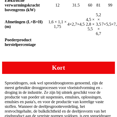
Elektrische
verwarmingskracht
12
31.5
60
81
99
bovengrens (kW)
5,2
4,5 ×
×
Afmetingen (L×B×H)
1,6 × 1,1 ×
4×2,7×4,5
2,8 ×
3,5
7×5,5×7,
(m)
1,75
5,5
×
6,7
Poederproduct
herstelpercentage
Kort
Sproeidrogers, ook wel sproeidroogtorens genoemd, zijn de
meest gebruikte droogprocessen voor vloeistofvorming en -
droging in de industrie. Ze zijn bij uitstek geschikt voor de
productie van poeder uit suspensies, emulsies, oplossingen,
emulsies en pasta's, en voor de productie van korrelige vaste
stoffen. Wanneer de deeltjesgrootteverdeling, het
restvochtgehalte, de bulkdichtheid en de deeltjesvorm van het
eindproduct aan de vereiste normen voldoen, is een sproeidroger