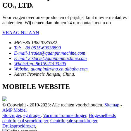
CO., LTD.
Voor vragen over onze producten of prijslijst kunt u uw e-mailadres
achterlaten. Wij nemen dan binnen 24 uur contact met u op.
VRAAG NU AAN
MP:+86 19850785582
Tel: +86 0515-69038899
E-mail-1:sales@quanpinmachine.com
E-mail-2:stacie@quanpinmachine.com
WhatsApp: 8615921493205
Website: quanpindrying.en.alibaba.com
Adres: Provincie Jiangsu, China.
MOBIELE WEBSITE
© Copyright - 2010-2023: Alle rechten voorbehouden.
Sitemap
-
AMP Mobiel
Stofzuiger
,
eg droger
,
Vacuüm trommeldroger
,
Hogesnelheids
centrifugaal sproeidroger
,
Centrifugale sproeidroger
,
Druksproeidroger
,