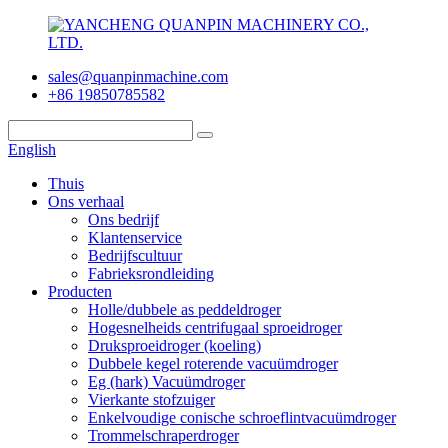
sales@quanpinmachine.com
+86 19850785582
English
Thuis
Ons verhaal
Ons bedrijf
Klantenservice
Bedrijfscultuur
Fabrieksrondleiding
Producten
Holle/dubbele as peddeldroger
Hogesnelheids centrifugaal sproeidroger
Druksproeidroger (koeling)
Dubbele kegel roterende vacuümdroger
Eg (hark) Vacuümdroger
Vierkante stofzuiger
Enkelvoudige conische schroeflintvacuümdroger
Trommelschraperdroger