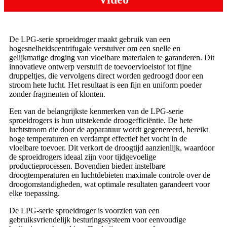
De LPG-serie sproeidroger maakt gebruik van een
hogesnelheidscentrifugale verstuiver om een ​​snelle en
gelijkmatige droging van vloeibare materialen te garanderen. Dit
innovatieve ontwerp verstuift de toevoervloeistof tot fijne
druppeltjes, die vervolgens direct worden gedroogd door een
stroom hete lucht. Het resultaat is een fijn en uniform poeder
zonder fragmenten of klonten.
Een van de belangrijkste kenmerken van de LPG-serie
sproeidrogers is hun uitstekende droogefficiëntie. De hete
luchtstroom die door de apparatuur wordt gegenereerd, bereikt
hoge temperaturen en verdampt effectief het vocht in de
vloeibare toevoer. Dit verkort de droogtijd aanzienlijk, waardoor
de sproeidrogers ideaal zijn voor tijdgevoelige
productieprocessen. Bovendien bieden instelbare
droogtemperaturen en luchtdebieten maximale controle over de
droogomstandigheden, wat optimale resultaten garandeert voor
elke toepassing.
De LPG-serie sproeidroger is voorzien van een
gebruiksvriendelijk besturingssysteem voor eenvoudige