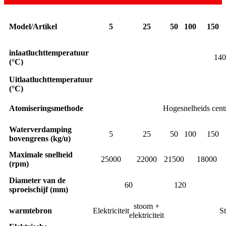
Model/Artikel
5
25
50
100
150
inlaatluchttemperatuur
140
(°C)
Uitlaatluchttemperatuur
(°C)
Atomiseringsmethode
Hogesnelheids centr
Waterverdamping
5
25
50
100
150
bovengrens (kg/u)
Maximale snelheid
25000
22000
21500
18000
(rpm)
Diameter van de
60
120
sproeischijf (mm)
stoom +
warmtebron
Elektriciteit
St
elektriciteit