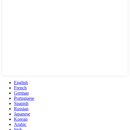
English
French
German
Portuguese
Spanish
Russian
Japanese
Korean
Arabic
Irish