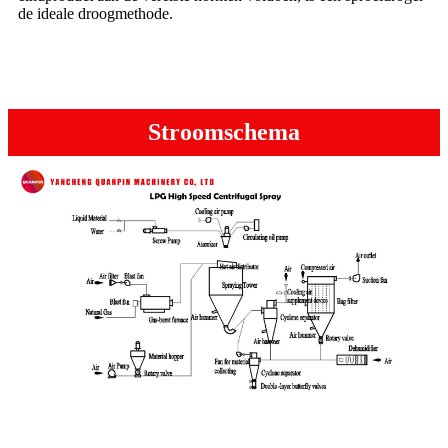
de ideale droogmethode.
Stroomschema