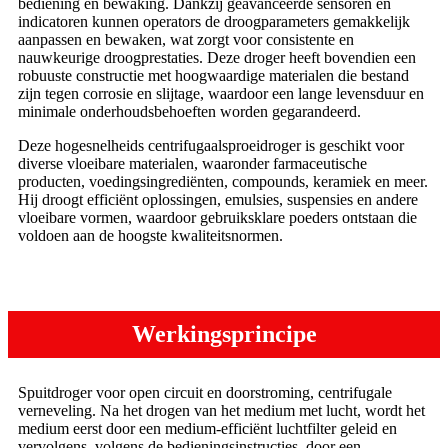
bediening en bewaking. Dankzij geavanceerde sensoren en
indicatoren kunnen operators de droogparameters gemakkelijk
aanpassen en bewaken, wat zorgt voor consistente en
nauwkeurige droogprestaties. Deze droger heeft bovendien een
robuuste constructie met hoogwaardige materialen die bestand
zijn tegen corrosie en slijtage, waardoor een lange levensduur en
minimale onderhoudsbehoeften worden gegarandeerd.
Deze hogesnelheids centrifugaalsproeidroger is geschikt voor
diverse vloeibare materialen, waaronder farmaceutische
producten, voedingsingrediënten, compounds, keramiek en meer.
Hij droogt efficiënt oplossingen, emulsies, suspensies en andere
vloeibare vormen, waardoor gebruiksklare poeders ontstaan ​​die
voldoen aan de hoogste kwaliteitsnormen.
Werkingsprincipe
Spuitdroger voor open circuit en doorstroming, centrifugale
verneveling. Na het drogen van het medium met lucht, wordt het
medium eerst door een medium-efficiënt luchtfilter geleid en
vervolgens, volgens de bedieningsinstructies, door een