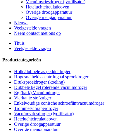
Vacuümvriesdroger (lyofilisator)
Heteluchtcirculatieoven
Overige droogapparatuur
Overige mengapparatuur
Nieuws
Veelgestelde vragen
Neem contact met ons op
Thuis
Veelgestelde vragen
Productcategorieën
Holle/dubbele as peddeldroger
Hogesnelheids centrifugaal sproeidroger
Druksproeidroger (koeling)
Dubbele kegel roterende vacuümdroger
Eg (hark) Vacuümdroger
Vierkante stofzuiger
Enkelvoudige conische schroeflintvacuümdroger
Trommelschraperdroger
Vacuümvriesdroger (lyofilisator)
Heteluchtcirculatieoven
Overige droogapparatuur
Overige mengapparatuur