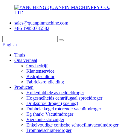
sales@quanpinmachine.com
+86 19850785582
English
Thuis
Ons verhaal
Ons bedrijf
Klantenservice
Bedrijfscultuur
Fabrieksrondleiding
Producten
Holle/dubbele as peddeldroger
Hogesnelheids centrifugaal sproeidroger
Druksproeidroger (koeling)
Dubbele kegel roterende vacuümdroger
Eg (hark) Vacuümdroger
Vierkante stofzuiger
Enkelvoudige conische schroeflintvacuümdroger
Trommelschraperdroger