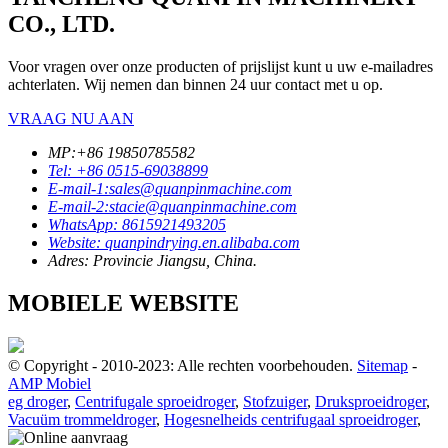
CO., LTD.
Voor vragen over onze producten of prijslijst kunt u uw e-mailadres
achterlaten. Wij nemen dan binnen 24 uur contact met u op.
VRAAG NU AAN
MP:+86 19850785582
Tel: +86 0515-69038899
E-mail-1:sales@quanpinmachine.com
E-mail-2:stacie@quanpinmachine.com
WhatsApp: 8615921493205
Website: quanpindrying.en.alibaba.com
Adres: Provincie Jiangsu, China.
MOBIELE WEBSITE
© Copyright - 2010-2023: Alle rechten voorbehouden.
Sitemap
-
AMP Mobiel
eg droger
,
Centrifugale sproeidroger
,
Stofzuiger
,
Druksproeidroger
,
Vacuüm trommeldroger
,
Hogesnelheids centrifugaal sproeidroger
,