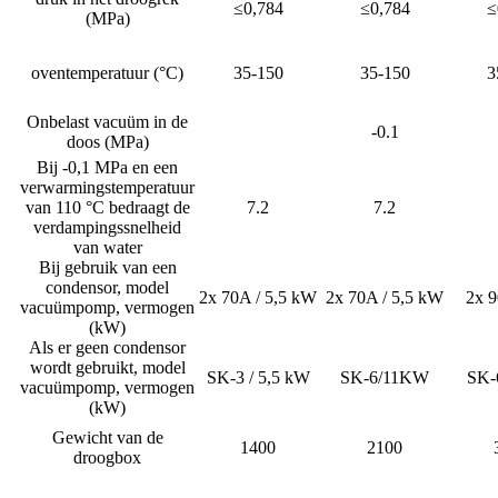
≤0,784
≤0,784
≤
(MPa)
oventemperatuur (°C)
35-150
35-150
3
Onbelast vacuüm in de
-0.1
doos (MPa)
Bij -0,1 MPa en een
verwarmingstemperatuur
van 110 °C bedraagt ​​de
7.2
7.2
verdampingssnelheid
van water
Bij gebruik van een
condensor, model
2x 70A / 5,5 kW
2x 70A / 5,5 kW
2x 
vacuümpomp, vermogen
(kW)
Als er geen condensor
wordt gebruikt, model
SK-3 / 5,5 kW
SK-6/11KW
SK-
vacuümpomp, vermogen
(kW)
Gewicht van de
1400
2100
droogbox