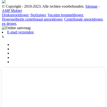
© Copyright - 2010-2023: Alle rechten voorbehouden.
Sitemap
-
AMP Mobiel
Druksproeidroger
,
Stofzuiger
,
Vacuüm trommeldroger
,
Hogesnelheids centrifugaal sproeidroger
,
Centrifugale sproeidroger
,
eg droger
,
E-mail verzenden
x