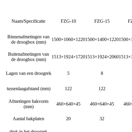
Naam/Specificatie
FZG-10
FZG-15
F
Binnenafmetingen van
1500×1060×1220
1500×1400×1220
1500×
de droogbox (mm)
Buitenafmetingen van
1513×1924×1720
1513×1924×2060
1513×
de droogbox (mm)
Lagen van een droogrek
5
8
tussenlaagafstand (mm)
122
122
Afmetingen bakvorm
460×640×45
460×640×45
460
(mm)
Aantal bakplaten
20
32
druk in het droogrek