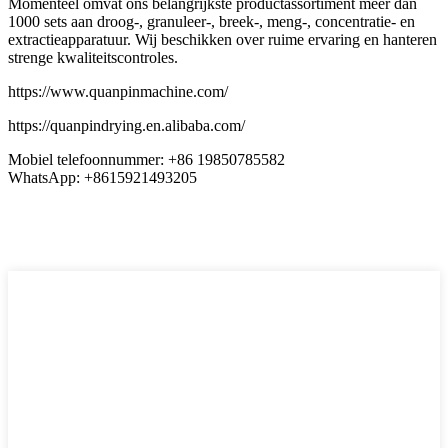
Momenteel omvat ons belangrijkste productassortiment meer dan
1000 sets aan droog-, granuleer-, breek-, meng-, concentratie- en
extractieapparatuur. Wij beschikken over ruime ervaring en hanteren
strenge kwaliteitscontroles.
https://www.quanpinmachine.com/
https://quanpindrying.en.alibaba.com/
Mobiel telefoonnummer: +86 19850785582
WhatsApp: +8615921493205