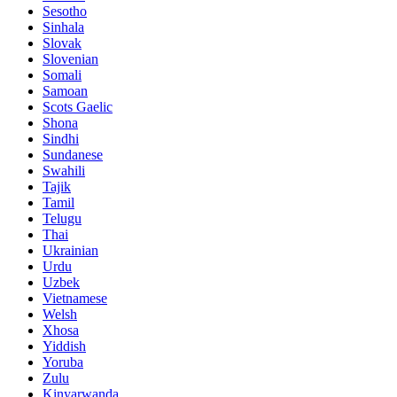
Sesotho
Sinhala
Slovak
Slovenian
Somali
Samoan
Scots Gaelic
Shona
Sindhi
Sundanese
Swahili
Tajik
Tamil
Telugu
Thai
Ukrainian
Urdu
Uzbek
Vietnamese
Welsh
Xhosa
Yiddish
Yoruba
Zulu
Kinyarwanda