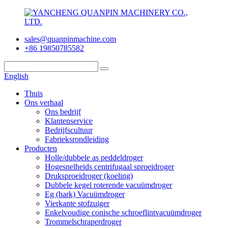
sales@quanpinmachine.com
+86 19850785582
English
Thuis
Ons verhaal
Ons bedrijf
Klantenservice
Bedrijfscultuur
Fabrieksrondleiding
Producten
Holle/dubbele as peddeldroger
Hogesnelheids centrifugaal sproeidroger
Druksproeidroger (koeling)
Dubbele kegel roterende vacuümdroger
Eg (hark) Vacuümdroger
Vierkante stofzuiger
Enkelvoudige conische schroeflintvacuümdroger
Trommelschraperdroger