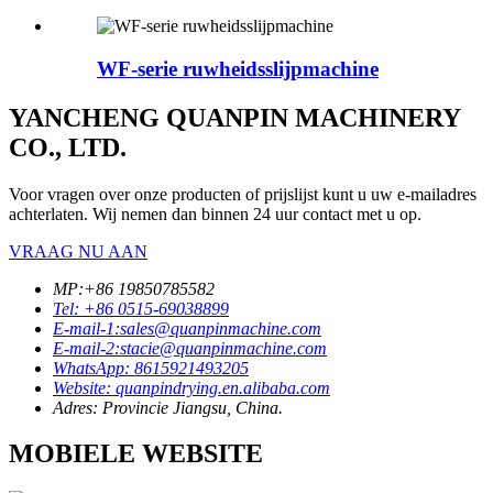
WF-serie ruwheidsslijpmachine
YANCHENG QUANPIN MACHINERY
CO., LTD.
Voor vragen over onze producten of prijslijst kunt u uw e-mailadres
achterlaten. Wij nemen dan binnen 24 uur contact met u op.
VRAAG NU AAN
MP:+86 19850785582
Tel: +86 0515-69038899
E-mail-1:sales@quanpinmachine.com
E-mail-2:stacie@quanpinmachine.com
WhatsApp: 8615921493205
Website: quanpindrying.en.alibaba.com
Adres: Provincie Jiangsu, China.
MOBIELE WEBSITE